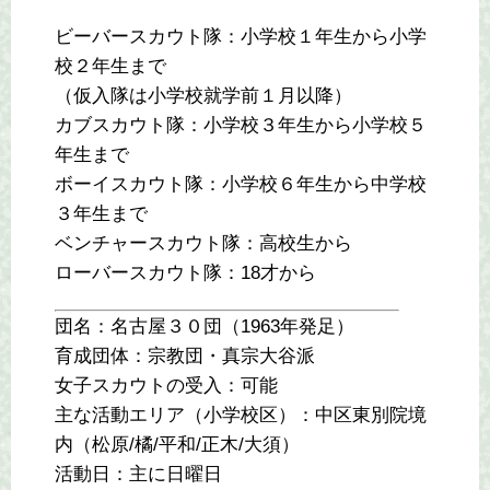
ビーバースカウト隊：小学校１年生から小学
校２年生まで
（仮入隊は小学校就学前１月以降）
カブスカウト隊：小学校３年生から小学校５
年生まで
ボーイスカウト隊：小学校６年生から中学校
３年生まで
ベンチャースカウト隊：高校生から
ローバースカウト隊：18才から
団名：名古屋３０団（1963年発足）
育成団体：宗教団・真宗大谷派
女子スカウトの受入：可能
主な活動エリア（小学校区）：中区東別院境
内（松原/橘/平和/正木/大須）
活動日：主に日曜日