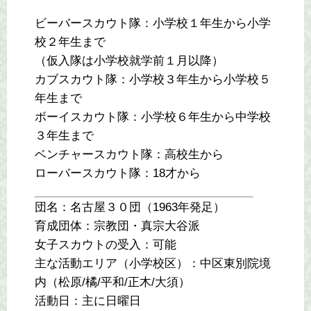
ビーバースカウト隊：小学校１年生から小学
校２年生まで
（仮入隊は小学校就学前１月以降）
カブスカウト隊：小学校３年生から小学校５
年生まで
ボーイスカウト隊：小学校６年生から中学校
３年生まで
ベンチャースカウト隊：高校生から
ローバースカウト隊：18才から
団名：名古屋３０団（1963年発足）
育成団体：宗教団・真宗大谷派
女子スカウトの受入：可能
主な活動エリア（小学校区）：中区東別院境
内（松原/橘/平和/正木/大須）
活動日：主に日曜日