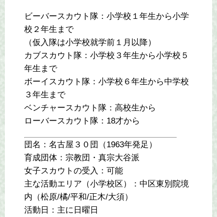
ビーバースカウト隊：小学校１年生から小学
校２年生まで
（仮入隊は小学校就学前１月以降）
カブスカウト隊：小学校３年生から小学校５
年生まで
ボーイスカウト隊：小学校６年生から中学校
３年生まで
ベンチャースカウト隊：高校生から
ローバースカウト隊：18才から
団名：名古屋３０団（1963年発足）
育成団体：宗教団・真宗大谷派
女子スカウトの受入：可能
主な活動エリア（小学校区）：中区東別院境
内（松原/橘/平和/正木/大須）
活動日：主に日曜日