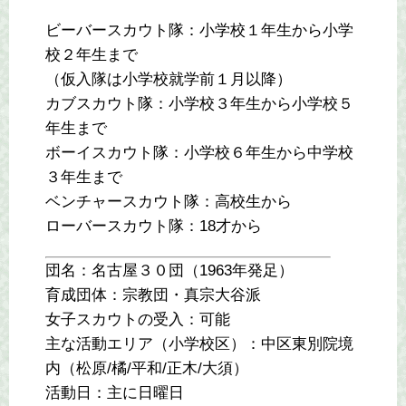
ビーバースカウト隊：小学校１年生から小学
校２年生まで
（仮入隊は小学校就学前１月以降）
カブスカウト隊：小学校３年生から小学校５
年生まで
ボーイスカウト隊：小学校６年生から中学校
３年生まで
ベンチャースカウト隊：高校生から
ローバースカウト隊：18才から
団名：名古屋３０団（1963年発足）
育成団体：宗教団・真宗大谷派
女子スカウトの受入：可能
主な活動エリア（小学校区）：中区東別院境
内（松原/橘/平和/正木/大須）
活動日：主に日曜日