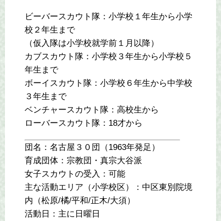
ビーバースカウト隊：小学校１年生から小学
校２年生まで
（仮入隊は小学校就学前１月以降）
カブスカウト隊：小学校３年生から小学校５
年生まで
ボーイスカウト隊：小学校６年生から中学校
３年生まで
ベンチャースカウト隊：高校生から
ローバースカウト隊：18才から
団名：名古屋３０団（1963年発足）
育成団体：宗教団・真宗大谷派
女子スカウトの受入：可能
主な活動エリア（小学校区）：中区東別院境
内（松原/橘/平和/正木/大須）
活動日：主に日曜日