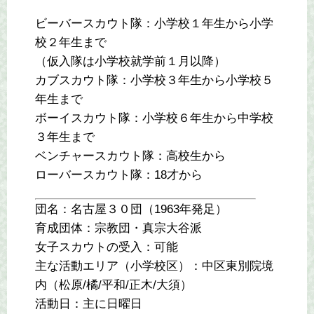
ビーバースカウト隊：小学校１年生から小学
校２年生まで
（仮入隊は小学校就学前１月以降）
カブスカウト隊：小学校３年生から小学校５
年生まで
ボーイスカウト隊：小学校６年生から中学校
３年生まで
ベンチャースカウト隊：高校生から
ローバースカウト隊：18才から
団名：名古屋３０団（1963年発足）
育成団体：宗教団・真宗大谷派
女子スカウトの受入：可能
主な活動エリア（小学校区）：中区東別院境
内（松原/橘/平和/正木/大須）
活動日：主に日曜日