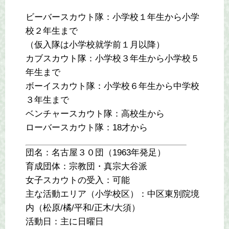
ビーバースカウト隊：小学校１年生から小学
校２年生まで
（仮入隊は小学校就学前１月以降）
カブスカウト隊：小学校３年生から小学校５
年生まで
ボーイスカウト隊：小学校６年生から中学校
３年生まで
ベンチャースカウト隊：高校生から
ローバースカウト隊：18才から
団名：名古屋３０団（1963年発足）
育成団体：宗教団・真宗大谷派
女子スカウトの受入：可能
主な活動エリア（小学校区）：中区東別院境
内（松原/橘/平和/正木/大須）
活動日：主に日曜日