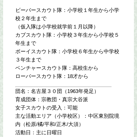
ビーバースカウト隊：小学校１年生から小学
校２年生まで
（仮入隊は小学校就学前１月以降）
カブスカウト隊：小学校３年生から小学校５
年生まで
ボーイスカウト隊：小学校６年生から中学校
３年生まで
ベンチャースカウト隊：高校生から
ローバースカウト隊：18才から
団名：名古屋３０団（1963年発足）
育成団体：宗教団・真宗大谷派
女子スカウトの受入：可能
主な活動エリア（小学校区）：中区東別院境
内（松原/橘/平和/正木/大須）
活動日：主に日曜日