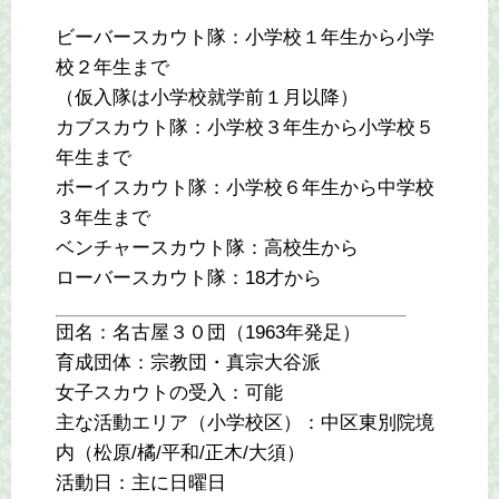
ビーバースカウト隊：小学校１年生から小学
校２年生まで
（仮入隊は小学校就学前１月以降）
カブスカウト隊：小学校３年生から小学校５
年生まで
ボーイスカウト隊：小学校６年生から中学校
３年生まで
ベンチャースカウト隊：高校生から
ローバースカウト隊：18才から
団名：名古屋３０団（1963年発足）
育成団体：宗教団・真宗大谷派
女子スカウトの受入：可能
主な活動エリア（小学校区）：中区東別院境
内（松原/橘/平和/正木/大須）
活動日：主に日曜日