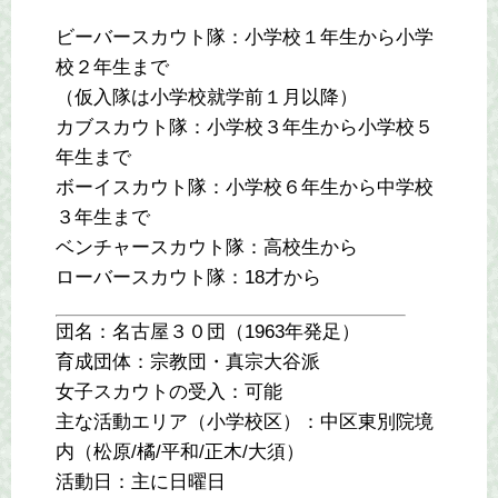
ビーバースカウト隊：小学校１年生から小学
校２年生まで
（仮入隊は小学校就学前１月以降）
カブスカウト隊：小学校３年生から小学校５
年生まで
ボーイスカウト隊：小学校６年生から中学校
３年生まで
ベンチャースカウト隊：高校生から
ローバースカウト隊：18才から
団名：名古屋３０団（1963年発足）
育成団体：宗教団・真宗大谷派
女子スカウトの受入：可能
主な活動エリア（小学校区）：中区東別院境
内（松原/橘/平和/正木/大須）
活動日：主に日曜日