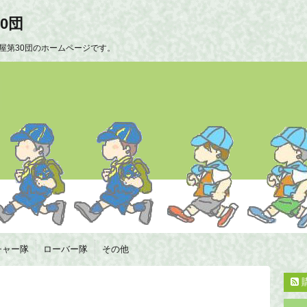
0団
屋第30団のホームページです。
チャー隊
ローバー隊
その他