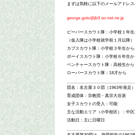
まずは気軽に以下のメールアドレス
george.goto@jb3.so-net.ne.jp
ビーバースカウト隊：小学校１年生
（仮入隊は小学校就学前１月以降）
カブスカウト隊：小学校３年生から
ボーイスカウト隊：小学校６年生か
ベンチャースカウト隊：高校生から
ローバースカウト隊：18才から
団名：名古屋３０団（1963年発足
育成団体：宗教団・真宗大谷派
女子スカウトの受入：可能
主な活動エリア（小学校区）：中区東
活動日：主に日曜日
名古屋第30団は、発団前年の1962