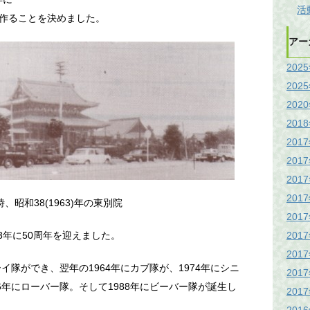
活
作ることを決めました。
アー
202
202
202
201
201
201
201
201
、昭和38(1963)年の東別院
201
201
3年に50周年を迎えました。
201
イ隊ができ、翌年の1964年にカブ隊が、1974年にシニ
201
6年にローバー隊。そして1988年にビーバー隊が誕生し
201