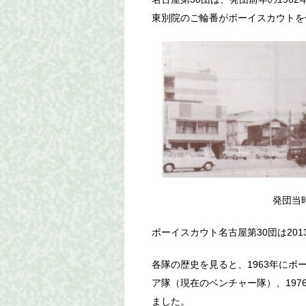
東別院のご輪番がボーイスカウトを
発団当時
ボーイスカウト名古屋第30団は201
各隊の歴史を見ると、1963年にボー
ア隊（現在のベンチャー隊）、197
ました。