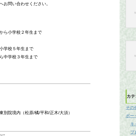
へお問い合わせください。
から小学校２年生まで
小学校５年生まで
ら中学校３年生まで
）
カテ
その
別院境内（松原/橘/平和/正木/大須）
ボー
キ
プ
年に