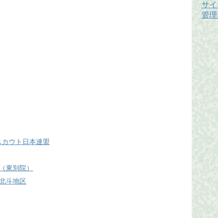
サイ
管理
 ボーイスカウト日本連盟
（東別院）
北斗地区