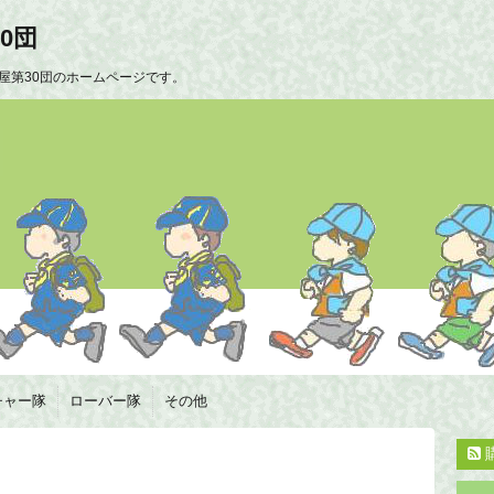
0団
屋第30団のホームページです。
チャー隊
ローバー隊
その他