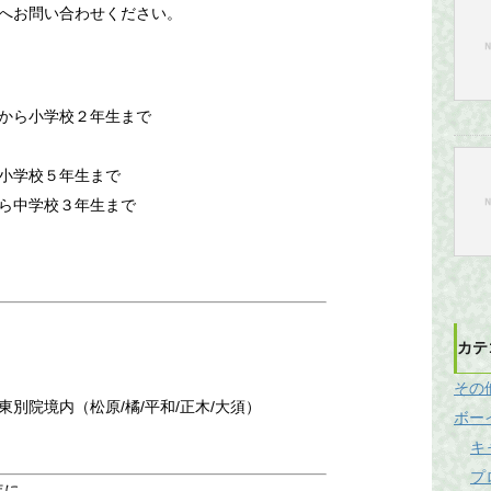
へお問い合わせください。
から小学校２年生まで
小学校５年生まで
ら中学校３年生まで
）
カテ
その
別院境内（松原/橘/平和/正木/大須）
ボー
キ
プ
年に