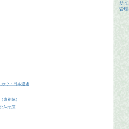
サイ
管理
 ボーイスカウト日本連盟
（東別院）
北斗地区