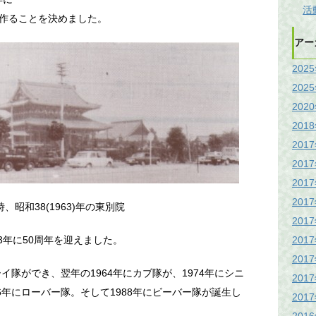
活
作ることを決めました。
アー
202
202
202
201
201
201
201
201
、昭和38(1963)年の東別院
201
201
3年に50周年を迎えました。
201
イ隊ができ、翌年の1964年にカブ隊が、1974年にシニ
201
6年にローバー隊。そして1988年にビーバー隊が誕生し
201