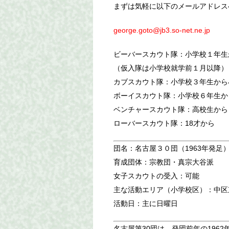
まずは気軽に以下のメールアドレス
george.goto@jb3.so-net.ne.jp
ビーバースカウト隊：小学校１年生
（仮入隊は小学校就学前１月以降）
カブスカウト隊：小学校３年生から
ボーイスカウト隊：小学校６年生か
ベンチャースカウト隊：高校生から
ローバースカウト隊：18才から
団名：名古屋３０団（1963年発足
育成団体：宗教団・真宗大谷派
女子スカウトの受入：可能
主な活動エリア（小学校区）：中区東
活動日：主に日曜日
名古屋第30団は、発団前年の1962