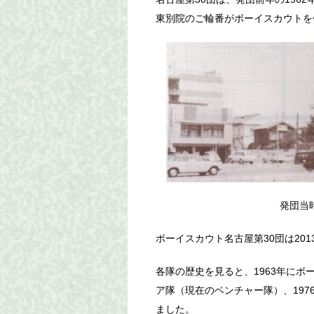
東別院のご輪番がボーイスカウトを
発団当時
ボーイスカウト名古屋第30団は201
各隊の歴史を見ると、1963年にボー
ア隊（現在のベンチャー隊）、197
ました。