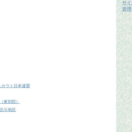
サイ
管理
 ボーイスカウト日本連盟
（東別院）
北斗地区