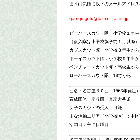
まずは気軽に以下のメールアドレス
george.goto@jb3.so-net.ne.jp
ビーバースカウト隊：小学校１年生
（仮入隊は小学校就学前１月以降）
カブスカウト隊：小学校３年生から
ボーイスカウト隊：小学校６年生か
ベンチャースカウト隊：高校生から
ローバースカウト隊：18才から
団名：名古屋３０団（1963年発足
育成団体：宗教団・真宗大谷派
女子スカウトの受入：可能
主な活動エリア（小学校区）：中区東
活動日：主に日曜日
名古屋第30団は、発団前年の1962