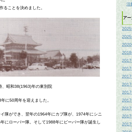
活
作ることを決めました。
アー
202
202
202
201
201
201
201
201
、昭和38(1963)年の東別院
201
201
3年に50周年を迎えました。
201
イ隊ができ、翌年の1964年にカブ隊が、1974年にシニ
201
6年にローバー隊。そして1988年にビーバー隊が誕生し
201