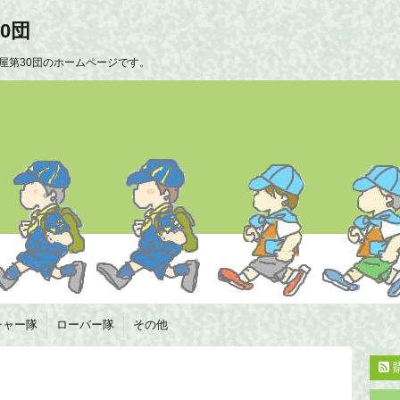
0団
屋第30団のホームページです。
チャー隊
ローバー隊
その他