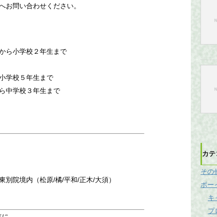
へお問い合わせください。
から小学校２年生まで
小学校５年生まで
ら中学校３年生まで
）
カテ
その
別院境内（松原/橘/平和/正木/大須）
ボー
キ
プ
年に