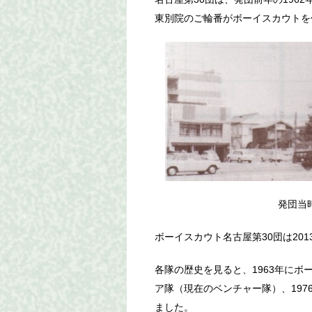
東別院のご輪番がボーイスカウトを
発団当時
ボーイスカウト名古屋第30団は201
各隊の歴史を見ると、1963年にボー
ア隊（現在のベンチャー隊）、197
ました。