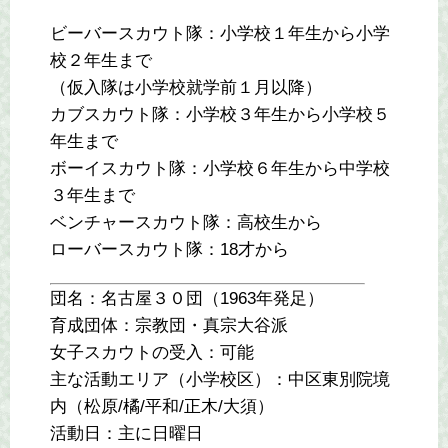
ビーバースカウト隊：小学校１年生から小学
校２年生まで
（仮入隊は小学校就学前１月以降）
カブスカウト隊：小学校３年生から小学校５
年生まで
ボーイスカウト隊：小学校６年生から中学校
３年生まで
ベンチャースカウト隊：高校生から
ローバースカウト隊：18才から
団名：名古屋３０団（1963年発足）
育成団体：宗教団・真宗大谷派
女子スカウトの受入：可能
主な活動エリア（小学校区）：中区東別院境
内（松原/橘/平和/正木/大須）
活動日：主に日曜日