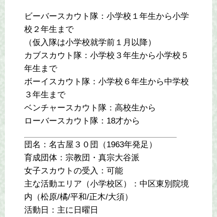
ビーバースカウト隊：小学校１年生から小学
校２年生まで
（仮入隊は小学校就学前１月以降）
カブスカウト隊：小学校３年生から小学校５
年生まで
ボーイスカウト隊：小学校６年生から中学校
３年生まで
ベンチャースカウト隊：高校生から
ローバースカウト隊：18才から
団名：名古屋３０団（1963年発足）
育成団体：宗教団・真宗大谷派
女子スカウトの受入：可能
主な活動エリア（小学校区）：中区東別院境
内（松原/橘/平和/正木/大須）
活動日：主に日曜日