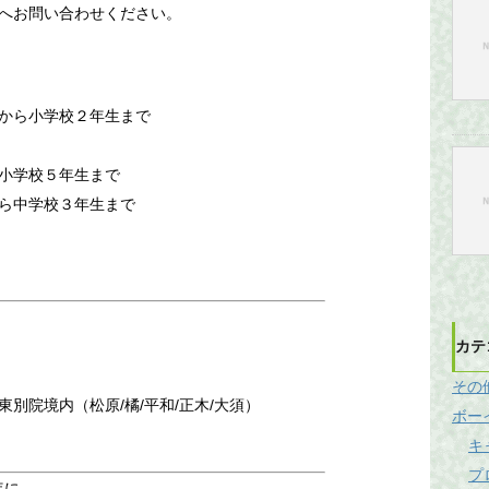
へお問い合わせください。
から小学校２年生まで
小学校５年生まで
ら中学校３年生まで
）
カテ
その
別院境内（松原/橘/平和/正木/大須）
ボー
キ
プ
年に