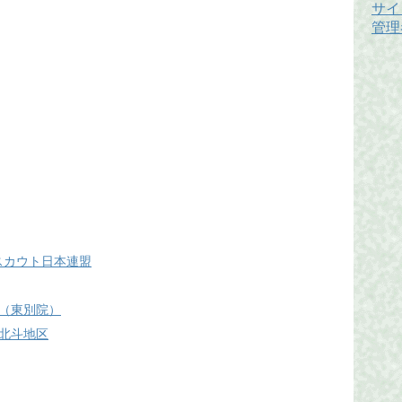
サイ
管理
 ボーイスカウト日本連盟
（東別院）
北斗地区