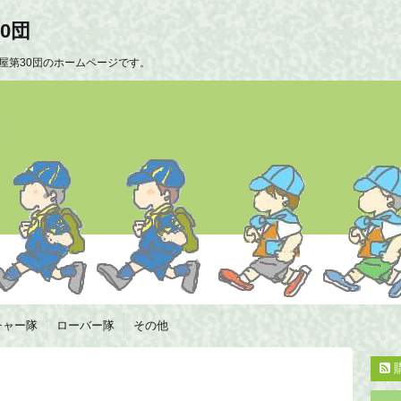
0団
屋第30団のホームページです。
チャー隊
ローバー隊
その他