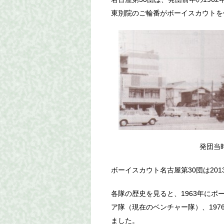
東別院のご輪番がボーイスカウトを
発団当時
ボーイスカウト名古屋第30団は201
各隊の歴史を見ると、1963年にボー
ア隊（現在のベンチャー隊）、197
ました。