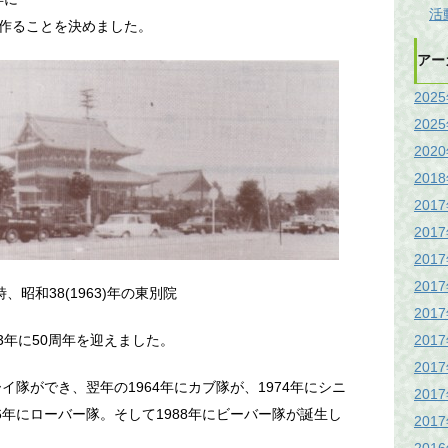
活
作ることを決めました。
アー
202
202
202
201
201
201
201
201
、昭和38(1963)年の東別院
201
201
3年に50周年を迎えました。
201
イ隊ができ、翌年の1964年にカブ隊が、1974年にシニ
201
6年にローバー隊。そして1988年にビーバー隊が誕生し
201