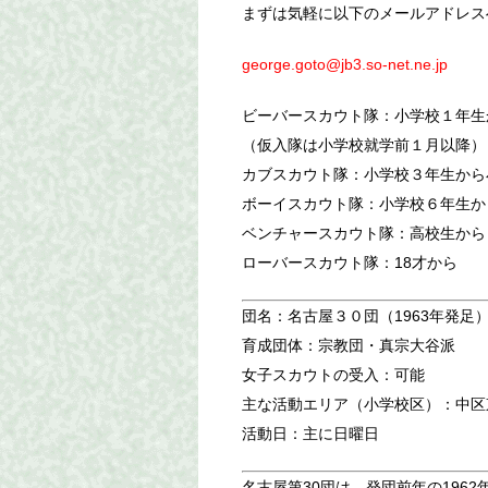
まずは気軽に以下のメールアドレス
george.goto@jb3.so-net.ne.jp
ビーバースカウト隊：小学校１年生
（仮入隊は小学校就学前１月以降）
カブスカウト隊：小学校３年生から
ボーイスカウト隊：小学校６年生か
ベンチャースカウト隊：高校生から
ローバースカウト隊：18才から
団名：名古屋３０団（1963年発足
育成団体：宗教団・真宗大谷派
女子スカウトの受入：可能
主な活動エリア（小学校区）：中区東
活動日：主に日曜日
名古屋第30団は、発団前年の1962