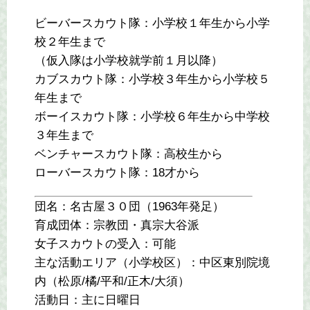
ビーバースカウト隊：小学校１年生から小学
校２年生まで
（仮入隊は小学校就学前１月以降）
カブスカウト隊：小学校３年生から小学校５
年生まで
ボーイスカウト隊：小学校６年生から中学校
３年生まで
ベンチャースカウト隊：高校生から
ローバースカウト隊：18才から
団名：名古屋３０団（1963年発足）
育成団体：宗教団・真宗大谷派
女子スカウトの受入：可能
主な活動エリア（小学校区）：中区東別院境
内（松原/橘/平和/正木/大須）
活動日：主に日曜日