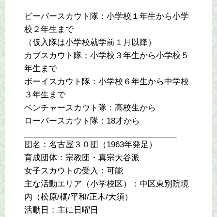
ビーバースカウト隊：小学校１年生から小学
校２年生まで
（仮入隊は小学校就学前１月以降）
カブスカウト隊：小学校３年生から小学校５
年生まで
ボーイスカウト隊：小学校６年生から中学校
３年生まで
ベンチャースカウト隊：高校生から
ローバースカウト隊：18才から
団名：名古屋３０団（1963年発足）
育成団体：宗教団・真宗大谷派
女子スカウトの受入：可能
主な活動エリア（小学校区）：中区東別院境
内（松原/橘/平和/正木/大須）
活動日：主に日曜日