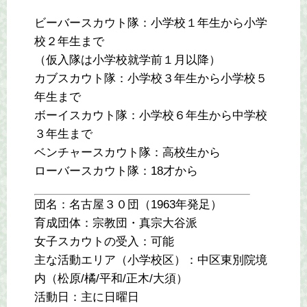
ビーバースカウト隊：小学校１年生から小学
校２年生まで
（仮入隊は小学校就学前１月以降）
カブスカウト隊：小学校３年生から小学校５
年生まで
ボーイスカウト隊：小学校６年生から中学校
３年生まで
ベンチャースカウト隊：高校生から
ローバースカウト隊：18才から
団名：名古屋３０団（1963年発足）
育成団体：宗教団・真宗大谷派
女子スカウトの受入：可能
主な活動エリア（小学校区）：中区東別院境
内（松原/橘/平和/正木/大須）
活動日：主に日曜日