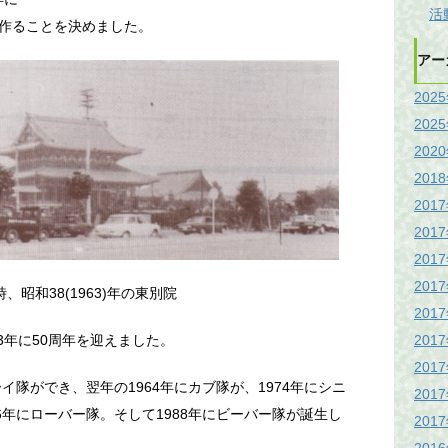
活
作ることを決めました。
アー
202
202
202
201
201
201
201
201
、昭和38(1963)年の東別院
201
201
3年に50周年を迎えました。
201
イ隊ができ、翌年の1964年にカブ隊が、1974年にシニ
201
6年にローバー隊。そして1988年にビーバー隊が誕生し
201