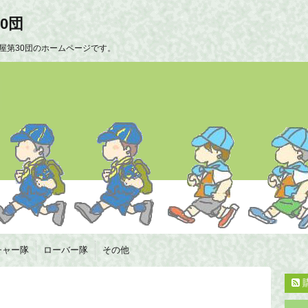
0団
屋第30団のホームページです。
チャー隊
ローバー隊
その他