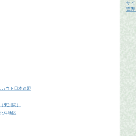
サイ
管理
 ボーイスカウト日本連盟
（東別院）
北斗地区