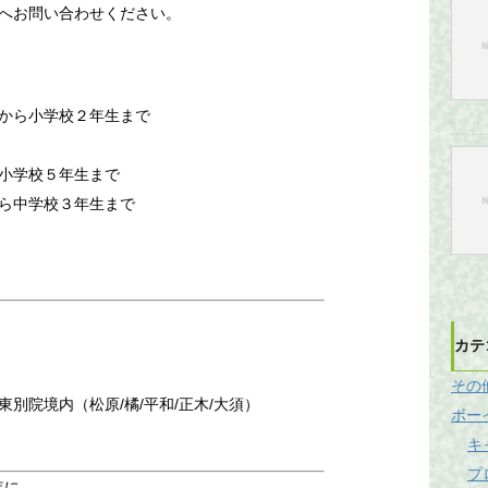
へお問い合わせください。
から小学校２年生まで
小学校５年生まで
ら中学校３年生まで
）
カテ
その
別院境内（松原/橘/平和/正木/大須）
ボー
キ
プ
年に