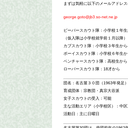
まずは気軽に以下のメールアドレス
george.goto@jb3.so-net.ne.jp
ビーバースカウト隊：小学校１年生
（仮入隊は小学校就学前１月以降）
カブスカウト隊：小学校３年生から
ボーイスカウト隊：小学校６年生か
ベンチャースカウト隊：高校生から
ローバースカウト隊：18才から
団名：名古屋３０団（1963年発足
育成団体：宗教団・真宗大谷派
女子スカウトの受入：可能
主な活動エリア（小学校区）：中区東
活動日：主に日曜日
名古屋第30団は、発団前年の1962