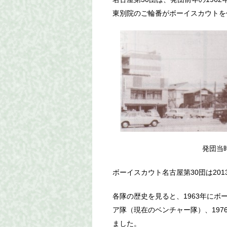
東別院のご輪番がボーイスカウトを
発団当時
ボーイスカウト名古屋第30団は201
各隊の歴史を見ると、1963年にボー
ア隊（現在のベンチャー隊）、197
ました。