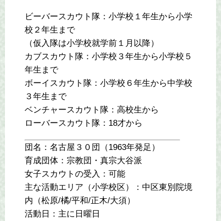
ビーバースカウト隊：小学校１年生から小学
校２年生まで
（仮入隊は小学校就学前１月以降）
カブスカウト隊：小学校３年生から小学校５
年生まで
ボーイスカウト隊：小学校６年生から中学校
３年生まで
ベンチャースカウト隊：高校生から
ローバースカウト隊：18才から
団名：名古屋３０団（1963年発足）
育成団体：宗教団・真宗大谷派
女子スカウトの受入：可能
主な活動エリア（小学校区）：中区東別院境
内（松原/橘/平和/正木/大須）
活動日：主に日曜日