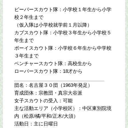
ビーバースカウト隊：小学校１年生から小学
校２年生まで
（仮入隊は小学校就学前１月以降）
カブスカウト隊：小学校３年生から小学校５
年生まで
ボーイスカウト隊：小学校６年生から中学校
３年生まで
ベンチャースカウト隊：高校生から
ローバースカウト隊：18才から
団名：名古屋３０団（1963年発足）
育成団体：宗教団・真宗大谷派
女子スカウトの受入：可能
主な活動エリア（小学校区）：中区東別院境
内（松原/橘/平和/正木/大須）
活動日：主に日曜日