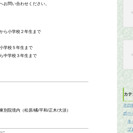
へお問い合わせください。
から小学校２年生まで
小学校５年生まで
ら中学校３年生まで
）
カテ
その
別院境内（松原/橘/平和/正木/大須）
ボー
キ
プ
年に