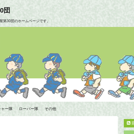
0団
屋第30団のホームページです。
チャー隊
ローバー隊
その他