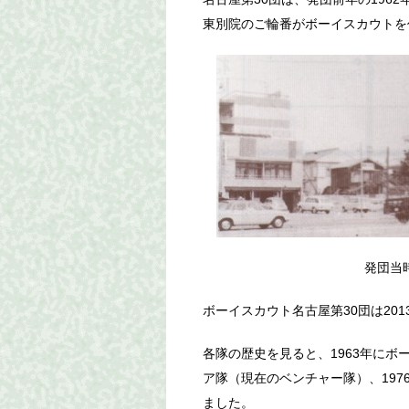
東別院のご輪番がボーイスカウトを
発団当時
ボーイスカウト名古屋第30団は201
各隊の歴史を見ると、1963年にボー
ア隊（現在のベンチャー隊）、197
ました。