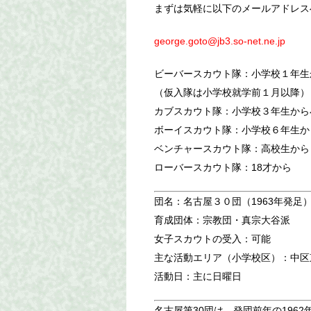
まずは気軽に以下のメールアドレス
george.goto@jb3.so-net.ne.jp
ビーバースカウト隊：小学校１年生
（仮入隊は小学校就学前１月以降）
カブスカウト隊：小学校３年生から
ボーイスカウト隊：小学校６年生か
ベンチャースカウト隊：高校生から
ローバースカウト隊：18才から
団名：名古屋３０団（1963年発足
育成団体：宗教団・真宗大谷派
女子スカウトの受入：可能
主な活動エリア（小学校区）：中区東
活動日：主に日曜日
名古屋第30団は、発団前年の1962