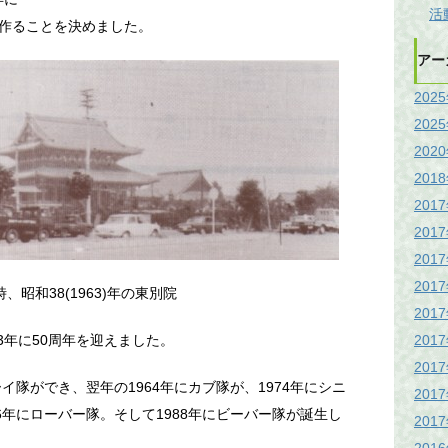
活
作ることを決めました。
アー
202
202
202
201
201
201
201
201
、昭和38(1963)年の東別院
201
201
3年に50周年を迎えました。
201
イ隊ができ、翌年の1964年にカブ隊が、1974年にシニ
201
6年にローバー隊。そして1988年にビーバー隊が誕生し
201