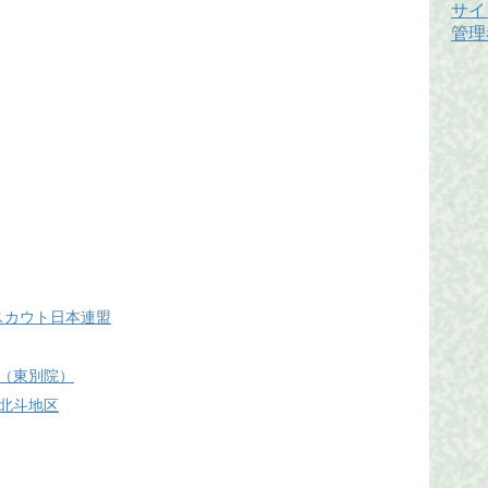
サイ
管理
 ボーイスカウト日本連盟
（東別院）
北斗地区