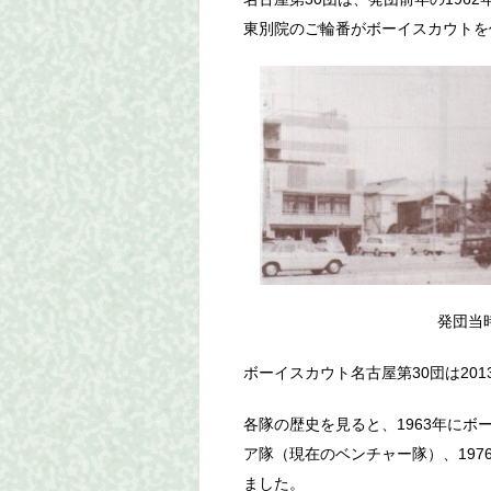
東別院のご輪番がボーイスカウトを
発団当時
ボーイスカウト名古屋第30団は201
各隊の歴史を見ると、1963年にボー
ア隊（現在のベンチャー隊）、197
ました。