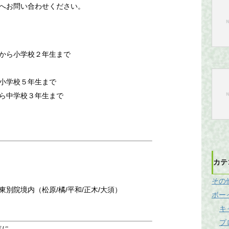
へお問い合わせください。
から小学校２年生まで
小学校５年生まで
ら中学校３年生まで
）
カテ
その
別院境内（松原/橘/平和/正木/大須）
ボー
キ
プ
年に