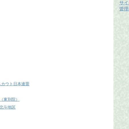
サイ
管理
 ボーイスカウト日本連盟
（東別院）
北斗地区