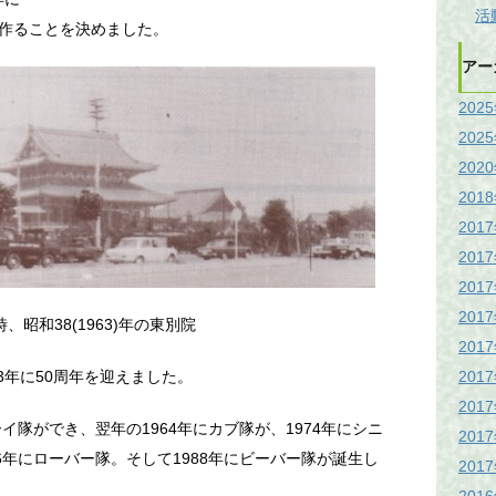
活
作ることを決めました。
アー
202
202
202
201
201
201
201
201
、昭和38(1963)年の東別院
201
201
3年に50周年を迎えました。
201
イ隊ができ、翌年の1964年にカブ隊が、1974年にシニ
201
6年にローバー隊。そして1988年にビーバー隊が誕生し
201