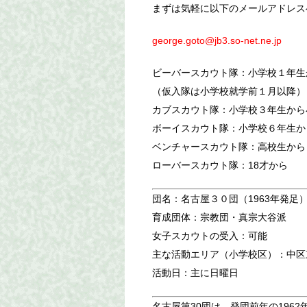
まずは気軽に以下のメールアドレス
george.goto@jb3.so-net.ne.jp
ビーバースカウト隊：小学校１年生
（仮入隊は小学校就学前１月以降）
カブスカウト隊：小学校３年生から
ボーイスカウト隊：小学校６年生か
ベンチャースカウト隊：高校生から
ローバースカウト隊：18才から
団名：名古屋３０団（1963年発足
育成団体：宗教団・真宗大谷派
女子スカウトの受入：可能
主な活動エリア（小学校区）：中区東
活動日：主に日曜日
名古屋第30団は、発団前年の1962