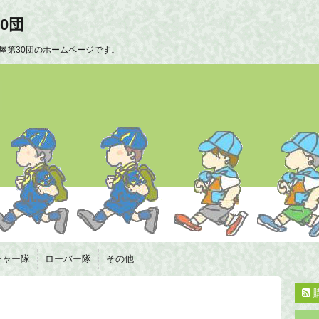
0団
屋第30団のホームページです。
チャー隊
ローバー隊
その他