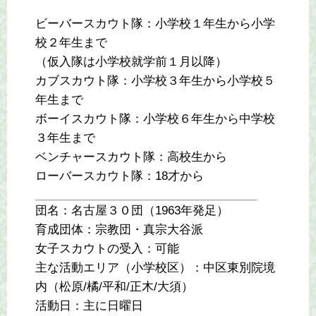
ビーバースカウト隊：小学校１年生から小学
校２年生まで
（仮入隊は小学校就学前１月以降）
カブスカウト隊：小学校３年生から小学校５
年生まで
ボーイスカウト隊：小学校６年生から中学校
３年生まで
ベンチャースカウト隊：高校生から
ローバースカウト隊：18才から
団名：名古屋３０団（1963年発足）
育成団体：宗教団・真宗大谷派
女子スカウトの受入：可能
主な活動エリア（小学校区）：中区東別院境
内（松原/橘/平和/正木/大須）
活動日：主に日曜日