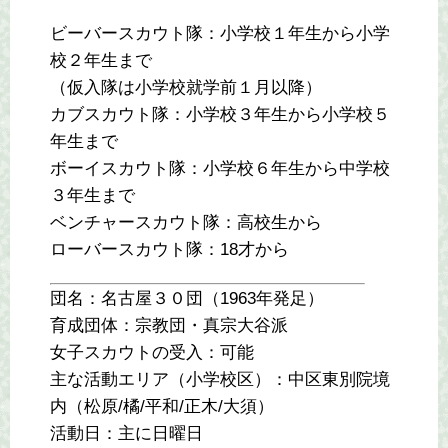
ビーバースカウト隊：小学校１年生から小学
校２年生まで
（仮入隊は小学校就学前１月以降）
カブスカウト隊：小学校３年生から小学校５
年生まで
ボーイスカウト隊：小学校６年生から中学校
３年生まで
ベンチャースカウト隊：高校生から
ローバースカウト隊：18才から
団名：名古屋３０団（1963年発足）
育成団体：宗教団・真宗大谷派
女子スカウトの受入：可能
主な活動エリア（小学校区）：中区東別院境
内（松原/橘/平和/正木/大須）
活動日：主に日曜日