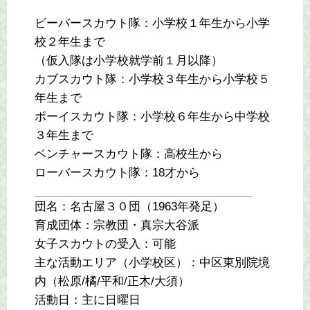
ビーバースカウト隊：小学校１年生から小学
校２年生まで
（仮入隊は小学校就学前１月以降）
カブスカウト隊：小学校３年生から小学校５
年生まで
ボーイスカウト隊：小学校６年生から中学校
３年生まで
ベンチャースカウト隊：高校生から
ローバースカウト隊：18才から
団名：名古屋３０団（1963年発足）
育成団体：宗教団・真宗大谷派
女子スカウトの受入：可能
主な活動エリア（小学校区）：中区東別院境
内（松原/橘/平和/正木/大須）
活動日：主に日曜日