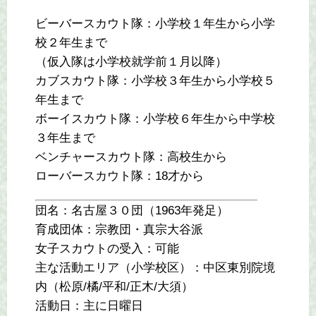
ビーバースカウト隊：小学校１年生から小学
校２年生まで
（仮入隊は小学校就学前１月以降）
カブスカウト隊：小学校３年生から小学校５
年生まで
ボーイスカウト隊：小学校６年生から中学校
３年生まで
ベンチャースカウト隊：高校生から
ローバースカウト隊：18才から
団名：名古屋３０団（1963年発足）
育成団体：宗教団・真宗大谷派
女子スカウトの受入：可能
主な活動エリア（小学校区）：中区東別院境
内（松原/橘/平和/正木/大須）
活動日：主に日曜日