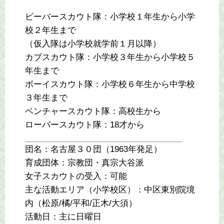
ビーバースカウト隊：小学校１年生から小学
校２年生まで
（仮入隊は小学校就学前１月以降）
カブスカウト隊：小学校３年生から小学校５
年生まで
ボーイスカウト隊：小学校６年生から中学校
３年生まで
ベンチャースカウト隊：高校生から
ローバースカウト隊：18才から
団名：名古屋３０団（1963年発足）
育成団体：宗教団・真宗大谷派
女子スカウトの受入：可能
主な活動エリア（小学校区）：中区東別院境
内（松原/橘/平和/正木/大須）
活動日：主に日曜日